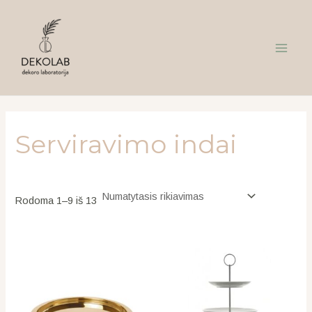
Pereiti
Main
prie
Menu
turinio
Serviravimo indai
Rodoma 1–9 iš 13