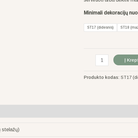
Minimali dekoracijų nu
ST17 (didesnis)
ST18 (maž
Į Krep
Produkto kodas:
ST17 (di
ų stelažų)