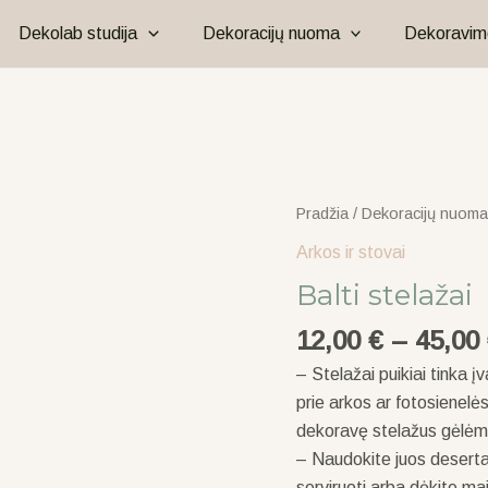
Dekolab studija
Dekoracijų nuoma
Dekoravim
produkto
Pradžia
/
Dekoracijų nuoma
kiekis:
Arkos ir stovai
Balti
Balti stelažai
stelažai
12,00
€
–
45,00
– Stelažai puikiai tinka į
prie arkos ar fotosienelė
dekoravę stelažus gėlėmis
– Naudokite juos desert
serviruoti arba dėkite mai