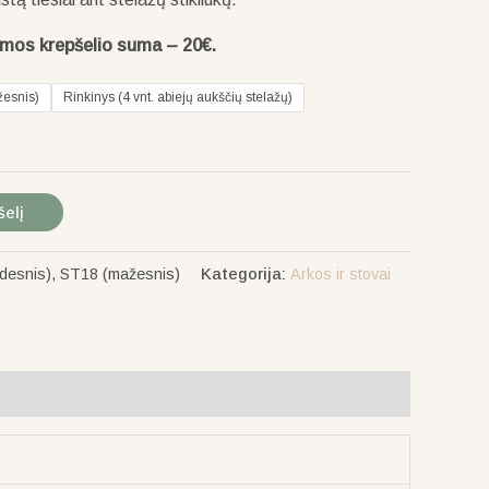
omos krepšelio suma – 20€.
esnis)
Rinkinys (4 vnt. abiejų aukščių stelažų)
šelį
desnis), ST18 (mažesnis)
Kategorija:
Arkos ir stovai