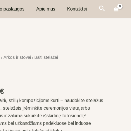
Paieška
o paslaugos
Apie mus
Kontaktai
/
Arkos ir stovai
/ Balti stelažai
€
vairių stilių kompozicijoms kurti – naudokite stelažus
s, stelažais įrėminkite ceremonijos vietą arba
 ir žaluma sukurkite išskirtinę fotosienelę!
ams bei užkandžiams padėkluose bei induose
stą tiesiai ant stelažų stikliukų.