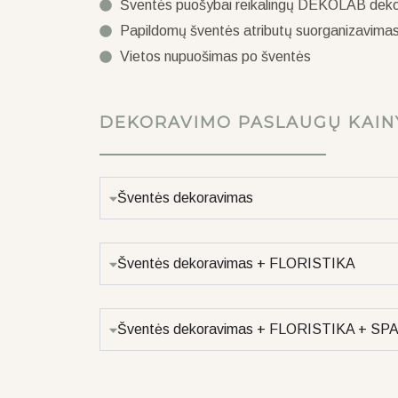
Šventės puošybai reikalingų DEKOLAB deko
Papildomų šventės atributų suorganizavimas (
Vietos nupuošimas po šventės
DEKORAVIMO PASLAUGŲ KAIN
Šventės dekoravimas
Šventės dekoravimas + FLORISTIKA
Šventės dekoravimas + FLORISTIKA + S