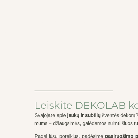
Leiskite DEKOLAB ko
Svajojate apie
jaukų ir subtilų
šventės dekorą? O
mums – džiaugsimės, galėdamos nuimti šiuos rū
Pagal jūsų poreikius, padėsime
pasiruošimo p