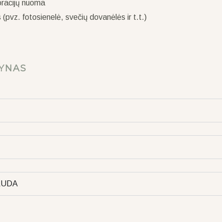
racijų nuoma
pvz. fotosienelė, svečių dovanėlės ir t.t.)
YNAS
PAUDA