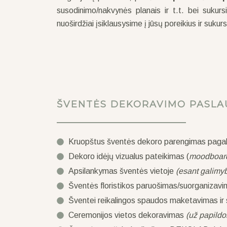
susodinimo/nakvynės planais ir t.t. bei suku
nuoširdžiai įsiklausysime į jūsų poreikius ir suku
ŠVENTĖS DEKORAVIMO PASL
Kruopštus šventės dekoro parengimas pagal
Dekoro idėjų vizualus pateikimas (
moodboa
Apsilankymas šventės vietoje
(esant galimyb
Šventės floristikos paruošimas/suorganizav
Šventei reikalingos spaudos maketavimas ir
Ceremonijos vietos dekoravimas
(už papildo