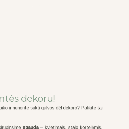
ntės dekoru!
o ir nenorite sukti galvos dėl dekoro? Palikite tai
irūpinsime
spauda
– kvietimais, stalo kortelėmis,