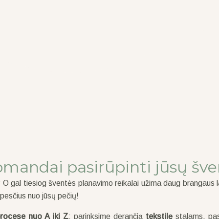
mandai pasirūpinti jūsų šve
 gal tiesiog šventės planavimo reikalai užima daug brangaus laik
pesčius nuo jūsų pečių!
rocese nuo A iki Z
: parinksime derančią
tekstilę
stalams, pas