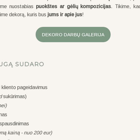
rsime nuostabias
puokštes ar gėlių kompozicijas
. Tikime, k
rsime dekorą, kuris bus
jums ir apie jus
!
DEKORO DARBŲ GALERIJA
AUGĄ SUDARO
 kliento pageidavimus
rd
sukūrimas)
ei)
imas
 spausdinimas
mą kainą - nuo 200 eur)