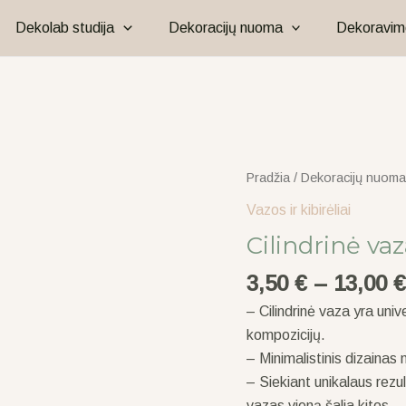
Dekolab studija
Dekoracijų nuoma
Dekoravim
produkto
Pradžia
/
Dekoracijų nuoma
kiekis:
Vazos ir kibirėliai
Cilindrinė
Cilindrinė va
vaza
3,50
€
–
13,00
€
– Cilindrinė vaza yra unive
kompozicijų.
– Minimalistinis dizainas n
– Siekiant unikalaus rezu
vazas vieną šalia kitos.