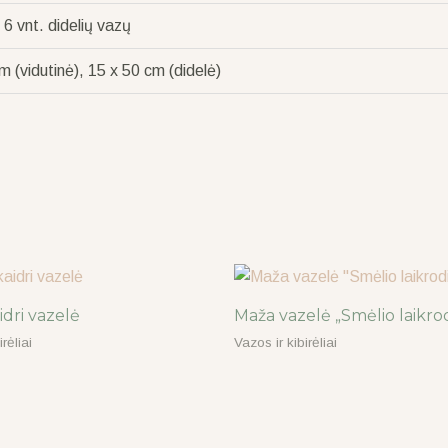
r 6 vnt. didelių vazų
 (vidutinė), 15 x 50 cm (didelė)
idri vazelė
Maža vazelė „Smėlio laikrod
rėliai
Vazos ir kibirėliai