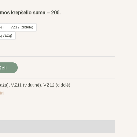
omos krepšelio suma – 20€.
nė)
VZ12 (didelė)
ių vazų)
šelį
ža), VZ11 (vidutinė), VZ12 (didelė)
iai