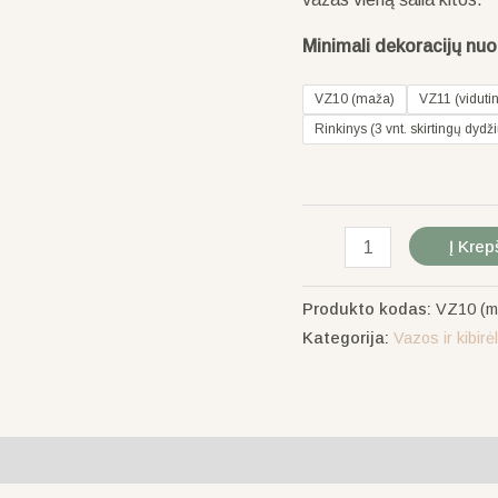
Minimali dekoracijų nu
VZ10 (maža)
VZ11 (viduti
Rinkinys (3 vnt. skirtingų dydž
Į Krep
Produkto kodas:
VZ10 (ma
Kategorija:
Vazos ir kibirėl