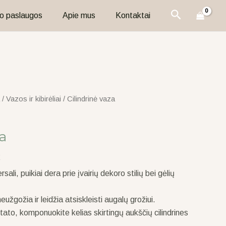
Paieška
o paslaugos
Apie mus
Kontaktai
/
Vazos ir kibirėliai
/ Cilindrinė vaza
za
rsali, puikiai dera prie įvairių dekoro stilių bei gėlių
eužgožia ir leidžia atsiskleisti augalų grožiui.
ltato, komponuokite kelias skirtingų aukščių cilindrines