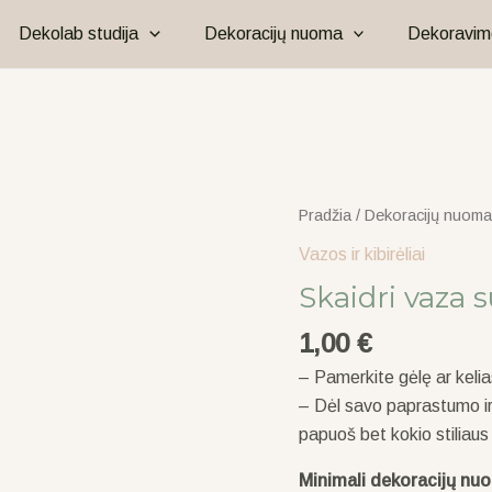
Dekolab studija
Dekoracijų nuoma
Dekoravim
produkto
Pradžia
/
Dekoracijų nuoma
kiekis:
Vazos ir kibirėliai
Skaidri
Skaidri vaza s
vaza
su
1,00
€
faktūra
– Pamerkite gėlę ar kelia
– Dėl savo paprastumo ir n
papuoš bet kokio stiliaus
Minimali dekoracijų nu