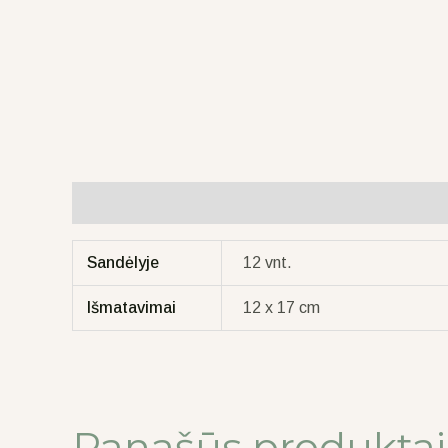
Papildoma informacija
Sandėlyje
12 vnt.
Išmatavimai
12 x 17 cm
Panašūs produktai