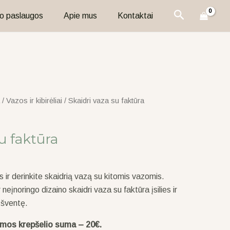
Paieška
o paslaugos
Apie mus
Kontaktai
/
Vazos ir kibirėliai
/ Skaidri vaza su faktūra
u faktūra
s ir derinkite skaidrią vazą su kitomis vazomis.
eįnoringo dizaino skaidri vaza su faktūra įsilies ir
 šventę.
omos krepšelio suma – 20€.