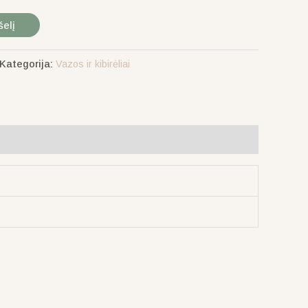
šelį
Kategorija:
Vazos ir kibirėliai