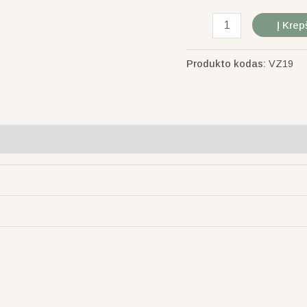
Į Krep
Produkto kodas:
VZ19