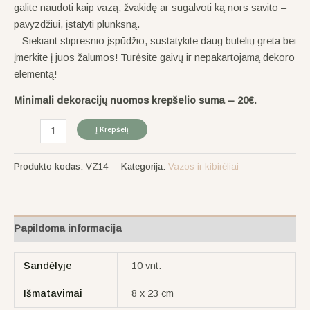
galite naudoti kaip vazą, žvakidę ar sugalvoti ką nors savito –
pavyzdžiui, įstatyti plunksną.
– Siekiant stipresnio įspūdžio, sustatykite daug butelių greta bei
įmerkite į juos žalumos! Turėsite gaivų ir nepakartojamą dekoro
elementą!
Minimali dekoracijų nuomos krepšelio suma – 20€.
Į Krepšelį
Produkto kodas:
VZ14
Kategorija:
Vazos ir kibirėliai
Papildoma informacija
Sandėlyje
10 vnt.
Išmatavimai
8 x 23 cm