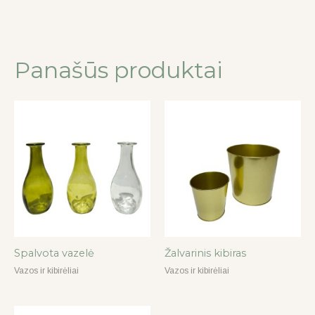
Panašūs produktai
Spalvota vazelė
Žalvarinis kibiras
Vazos ir kibirėliai
Vazos ir kibirėliai