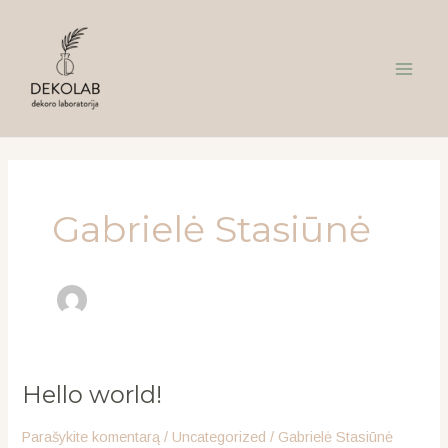
Pereiti
Main
prie
Menu
turinio
Gabrielė Stasiūnė
Hello world!
Hello
world!
Parašykite komentarą
/
Uncategorized
/
Gabrielė Stasiūnė