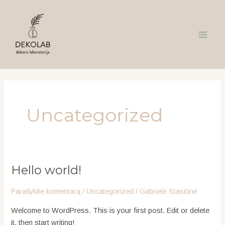
Pereiti
Main
prie
Menu
turinio
Uncategorized
Hello world!
Hello
world!
Parašykite komentarą
/
Uncategorized
/
Gabrielė Stasiūnė
Welcome to WordPress. This is your first post. Edit or delete
it, then start writing!